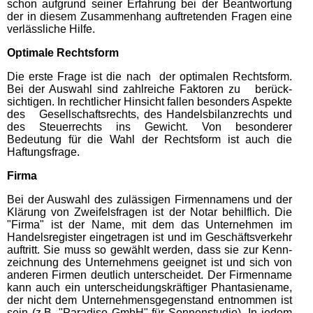
schon aufgrund seiner Erfahrung bei der Beantwortung
der in diesem Zusammenhang auftretenden Fragen eine
verlässliche Hilfe.
Optimale Rechtsform
Die erste Frage ist die nach der optimalen Recht­sform.
Bei der Auswahl sind zahlreiche Faktoren zu berück­
sich­tigen. In rechtlicher Hinsicht fallen be­son­ders As­pekte
des Gesell­schafts­rechts, des Handels­bilanz­rechts und
des Steuerrechts ins Gewicht. Von beson­derer
Bedeutung für die Wahl der Rechtsform ist auch die
Haftungsfrage.
Firma
Bei der Auswahl des zulässigen Firmen­namens und der
Klärung von Zweifels­fragen ist der Notar behilflich. Die
"Firma" ist der Name, mit dem das Unternehmen im
Handelsregister eingetragen ist und im Geschäfts­ver­kehr
auftritt. Sie muss so ge­wählt werden, dass sie zur Kenn­
zeich­nung des Unter­nehmens geeignet ist und sich von
anderen Firmen deutlich unter­scheidet. Der Firmen­name
kann auch ein unter­schei­dungs­kräftiger Phantasiename,
der nicht dem Unter­nehm­ens­­ge­gen­­stand entnommen ist
sein (z.B. "Paradiso GmbH" für Sonnen­studio). In jedem