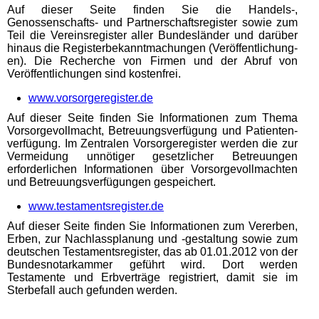
Auf dieser Seite finden Sie die Handels-,
Genossenschafts- und Partnerschaftsregister sowie zum
Teil die Vereinsregister aller Bundesländer und darüber
hinaus die Registerbekanntmachungen (Ver­öf­fent­lich­ung­
en). Die Recherche von Firmen und der Abruf von
Veröffentlichungen sind kostenfrei.
www.vorsorgeregister.de
Auf dieser Seite finden Sie Informationen zum Thema
Vorsorgevollmacht, Betreuungsverfügung und Pa­tient­en­
ver­füg­ung. Im Zentralen Vorsorgeregister werden die zur
Vermeidung unnötiger gesetzlicher Be­treu­ung­en
erforderlichen Informationen über Vor­sor­ge­voll­macht­en
und Betreuungsverfügungen gespeichert.
www.testamentsregister.de
Auf dieser Seite finden Sie Informationen zum Ver­er­ben,
Erben, zur Nachlassplanung und -gestaltung sowie zum
deutschen Testamentsregister, das ab 01.01.2012 von der
Bundesnotarkammer geführt wird. Dort werden
Testamente und Erbverträge registriert, damit sie im
Sterbefall auch gefunden werden.